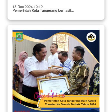
18 Dec 2024 10:12
Pemerintah Kota Tangerang berhasil meraih penghargaan APBD Award 2024 atas capaiannya sebagai satu dari Lima Kota dengan realisasi pendapatan daerah tertinggi di tahun anggaran 2023-2024. Penghargaan diserahkan langsung oleh Wakil Menteri Dalam Negeri, B