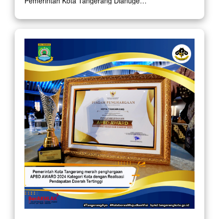
Pemerintah Kota Tangerang Dianugerahi penghargaan Sebagai Pengelola Keuangan dan Aset Daerah Kabupaten/Kota PREDIKAT SANGAT BAIK dari Pemerintah Provinsi Banten! Dengan penghargaan ini, semoga Pemerintah Kota Tangerang dapat terus menjadi teladan dalam p