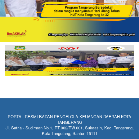
PORTAL RESMI BADAN PENGELOLA KEUANGAN DAERAH KOTA
TANGERANG
Jl. Satria - Sudirman No.1, RT.002/RW.001, Sukaasih, Kec. Tangerang,
Kota Tangerang, Banten 15111